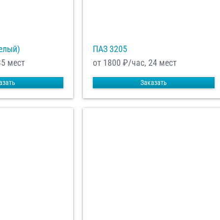
елый)
ПАЗ 3205
35 мест
от 1800
₽/час, 24 мест
азать
Заказать