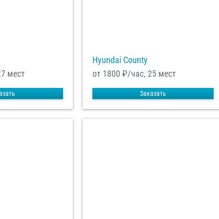
Hyundai County
27 мест
от 1800
₽/час, 25 мест
азать
Заказать
енциальности
ознакомлен(а), даю
отку моих Персональных данных
равить заказ