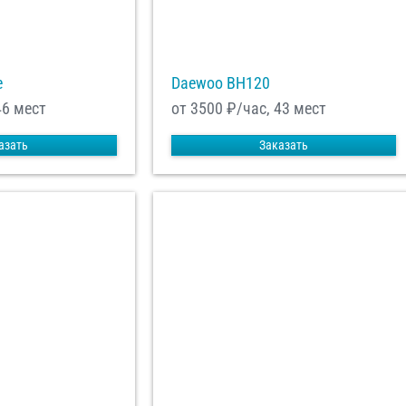
e
Daewoo ВН120
46 мест
от 3500
₽/час, 43 мест
азать
Заказать