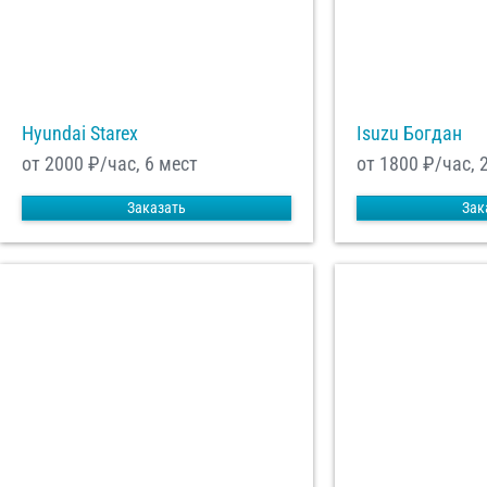
Hyundai Starex
Isuzu Богдан
от 2000
₽/час, 6 мест
от 1800
₽/час, 
Заказать
Зак
С
Политикой конфид
согласие на обраб
Отп