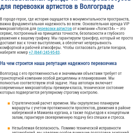
для перевозки артистов в Волгограде
В городе-герое, где история ощущается в монументальности пространств,
важна фундаментальная надежность во всем. Основательная аренда VIP
микроавтобусов для
перевозки артистов
от компании «Логист34» — это
сервис, построенный на принципах точности, безопасности и глубокого
уважения к вашему графику. Мы гарантируем трансфер, который не просто
доставит вас к точке выступления, а обеспечит непрерывность
комфортной и рабочей атмосферы. Чтобы согласовать детали поездки,
наберите номер
+7 (844) 245-95-83
.
На чем строится наша репутация надежного перевозчика
Волгоград с его протяженностью и значимыми объектами требует от
транспортной компании особой дисциплины и планирования. Мы
полностью соответствуем этой задаче. Наш автопарк включает
современные микроавтобусы премиум-класса, техническое состояние
которых подвергается регулярному строгому контролю.
Стратегический расчет времени. Мы скрупулезно планируем
маршруты с учетом протяженности проспектов, движения в районе
набережной и Мамаева кургана, а также подъездов к концертным
залам, гарантируя своевременную подачу без спешки и стресса.
Незыблемая безопасность. Помимо технической исправности
автомобилей, мы уделяем особое внимание подготовке экипажей.