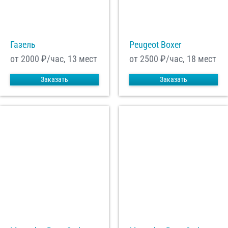
С
Политикой конфиденциальности
ознакомлен(а), даю согласие на
обработку моих Персональных данных
Газель
Peugeot Boxer
Отправить заказ
от 2000
₽/час, 13 мест
от 2500
₽/час, 18 мест
Заказать
Заказать