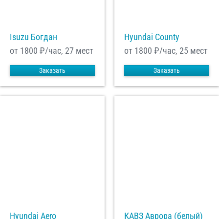
С
Политикой конфиденциальности
ознакомлен(а), даю согласие на
Isuzu Богдан
Hyundai County
обработку моих Персональных данных
от 1800
₽/час, 27 мест
от 1800
₽/час, 25 мест
Отправить заказ
Заказать
Заказать
Hyundai Aero
КАВЗ Аврора (белый)